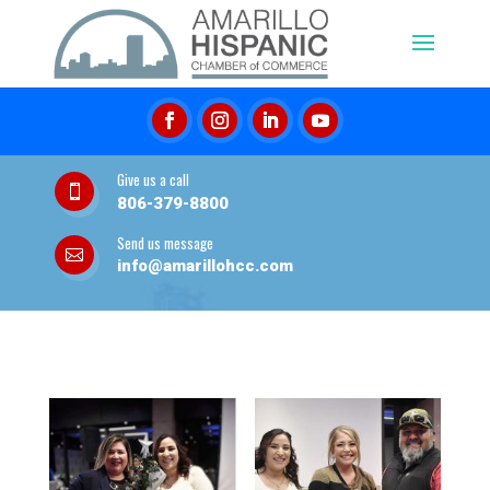
Give us a call

806-379-8800
Send us message

info@amarillohcc.com